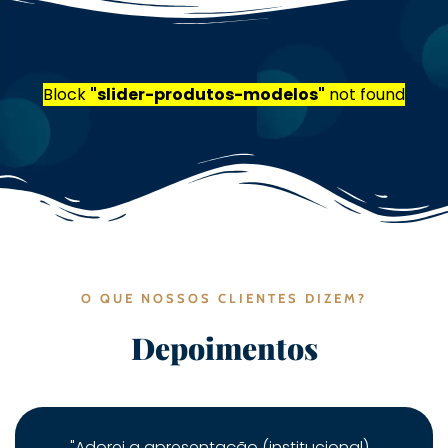
Block
"slider-produtos-modelos"
not found
O QUE NOSSOS CLIENTES DIZEM?
Depoimentos
"Adorei a apresentação (institucional),